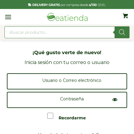
Saltar
al
contenido
Búsqueda
de
productos
¡Qué gusto verte de nuevo!
Inicia sesión con tu correo o usuario
Usuario o Correo 
Show p
Contraseña
Password field
Recordarme