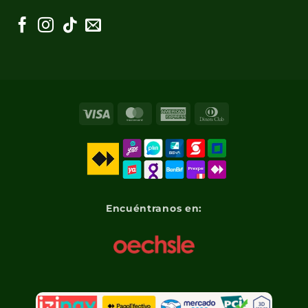
Visa
MasterCard
American
Dinners
Express
Club
Encuéntranos en: