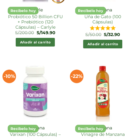
Carlyle
Fitosana
Recíbelo hoy
Recíbelo hoy
Probiótico 50 Billion CFU
Uña de Gato (100
+ Prebiótico (120
Cápsulas)
Cápsulas) – Carlyle
El
El
S/
200.00
S/
149.90
El
El
S/
50.00
S/
32.90
precio
precio
precio
precio
original
actual
original
actual
Añadir al carrito
era:
es:
Añadir al carrito
era:
es:
S/200.00.
S/149.90.
S/50.00.
S/32.90.
-10%
-22%
Fitosana
Fitosana
Recíbelo hoy
Recíbelo hoy
Varixan (100 Cápsulas) –
Vinagre de Manzana