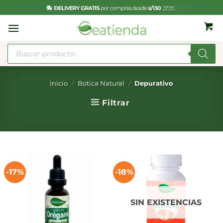
Saltar
al
contenido
Búsqueda
de
productos
Inicio
/
Botica Natural
/
Depurativo
Filtrar
-17%
-18%
SIN EXISTENCIAS