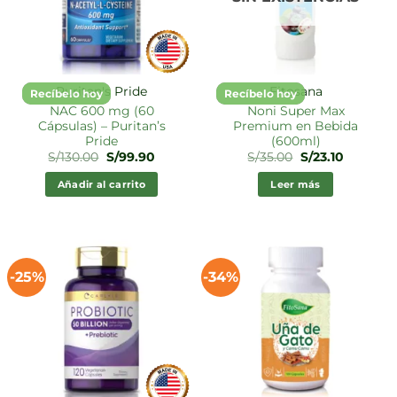
Puritan's Pride
Fitosana
Recíbelo hoy
Recíbelo hoy
NAC 600 mg (60
Noni Super Max
Cápsulas) – Puritan’s
Premium en Bebida
Pride
(600ml)
El
El
El
El
S/
130.00
S/
99.90
S/
35.00
S/
23.10
precio
precio
precio
precio
original
actual
original
actual
Añadir al carrito
Leer más
era:
es:
era:
es:
S/130.00.
S/99.90.
S/35.00.
S/23.10.
-25%
-34%