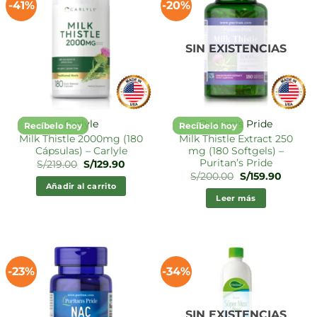
-41%
-20%
SIN EXISTENCIAS
Carlyle
Puritan's Pride
Recíbelo hoy
Recíbelo hoy
Milk Thistle 2000mg (180
Milk Thistle Extract 250
Cápsulas) – Carlyle
mg (180 Softgels) –
Puritan’s Pride
El
El
S/
219.00
S/
129.90
precio
precio
El
El
S/
200.00
S/
159.90
original
actual
precio
precio
Añadir al carrito
era:
es:
original
actual
Leer más
S/219.00.
S/129.90.
era:
es:
S/200.00.
S/159.9
-23%
-34%
SIN EXISTENCIAS