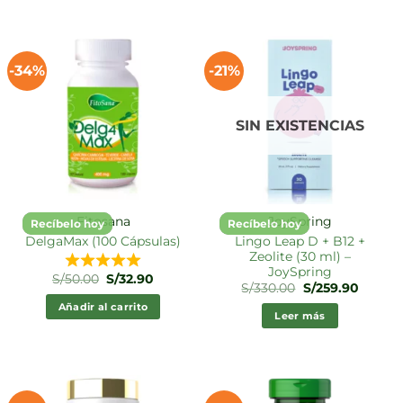
-34%
-21%
SIN EXISTENCIAS
Fitosana
JoySpring
Recíbelo hoy
Recíbelo hoy
Lingo Leap D + B12 +
DelgaMax (100 Cápsulas)
Zeolite (30 ml) –
JoySpring
El
El
S/
50.00
S/
32.90
El
El
S/
330.00
S/
259.90
precio
precio
precio
precio
original
actual
Añadir al carrito
original
actual
era:
es:
Leer más
era:
es:
S/50.00.
S/32.90.
S/330.00.
S/259.9