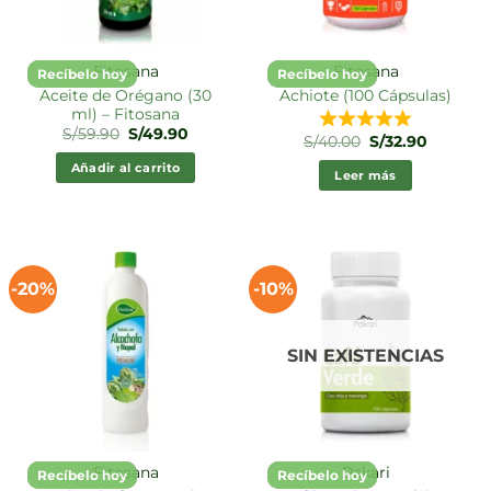
Fitosana
Fitosana
Recíbelo hoy
Recíbelo hoy
Aceite de Orégano (30
Achiote (100 Cápsulas)
ml) – Fitosana
El
El
S/
59.90
S/
49.90
El
El
S/
40.00
S/
32.90
precio
precio
precio
precio
original
actual
original
actual
Añadir al carrito
era:
es:
Leer más
era:
es:
S/59.90.
S/49.90.
S/40.00.
S/32.90.
-20%
-10%
SIN EXISTENCIAS
Fitosana
Pakari
Recíbelo hoy
Recíbelo hoy