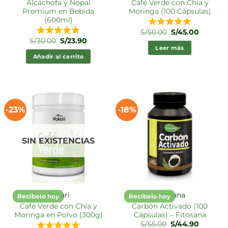
Alcachofa y Nopal
Café Verde con Chía y
Premium en Bebida
Moringa (100 Cápsulas)
(600ml)
El
El
S/
50.00
S/
45.00
precio
precio
El
El
S/
30.00
S/
23.90
original
actual
precio
precio
Leer más
era:
es:
original
actual
Añadir al carrito
S/50.00.
S/45.00.
era:
es:
S/30.00.
S/23.90.
-23%
-18%
SIN EXISTENCIAS
Pakari
Fitosana
Recíbelo hoy
Recíbelo hoy
Café Verde con Chía y
Carbón Activado (100
Moringa en Polvo (300g)
Cápsulas) – Fitosana
El
El
S/
55.00
S/
44.90