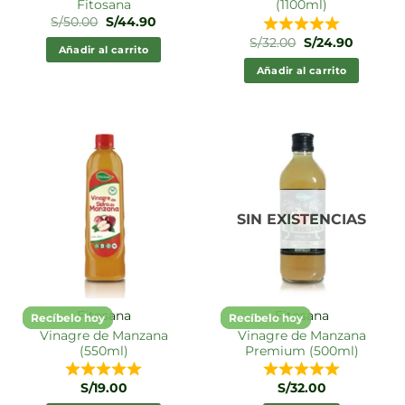
Fitosana
(1100ml)
El
El
S/
50.00
S/
44.90
precio
precio
El
El
S/
32.00
S/
24.90
original
actual
Añadir al carrito
precio
precio
era:
es:
original
actual
S/50.00.
S/44.90.
Añadir al carrito
era:
es:
S/32.00.
S/24.90.
SIN EXISTENCIAS
Fitosana
Fitosana
Recíbelo hoy
Recíbelo hoy
Vinagre de Manzana
Vinagre de Manzana
(550ml)
Premium (500ml)
S/
19.00
S/
32.00