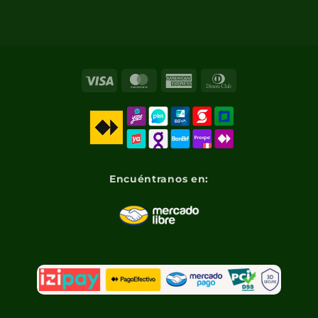
Visa
MasterCard
American
Dinners
Express
Club
Encuéntranos en: