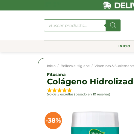
Saltar
al
contenido
Búsqueda
de
productos
INICIO
Inicio
/
Belleza e Higiene
/
Vitaminas & Suplement
Fitosana
Colágeno Hidroliza
5,0 de 5 estrellas (basado en 10 reseñas)
-38%