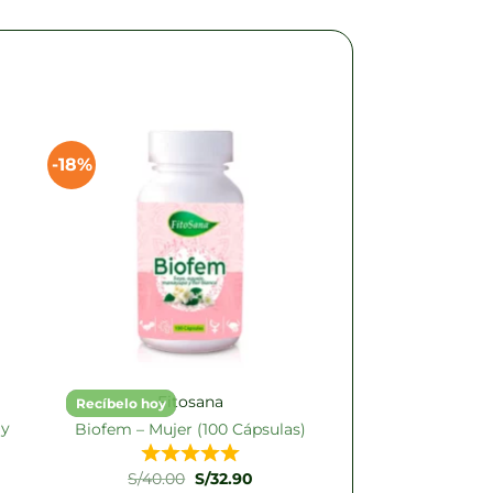
-18%
Fitosana
Recíbelo hoy
 y
Biofem – Mujer (100 Cápsulas)
El
El
S/
40.00
S/
32.90