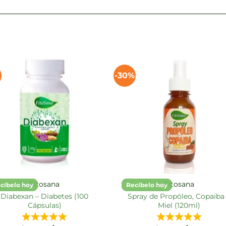
-30%
Fitosana
Fitosana
cíbelo hoy
Recíbelo hoy
Diabexan – Diabetes (100
Spray de Propóleo, Copaiba
Cápsulas)
Miel (120ml)