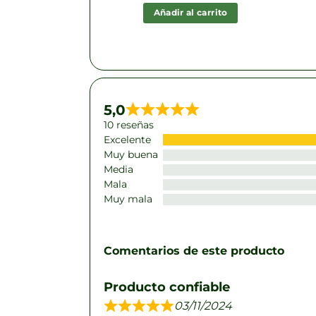
precio
precio
precio
precio
original
actual
original
actual
al carrito
Añadir al carrito
era:
es:
era:
es:
S/32.00.
S/24.90.
S/40.00.
S/32.90.
5,0
10 reseñas
Excelente
Muy buena
Media
Mala
Muy mala
Comentarios de este producto
Producto confiable
03/11/2024