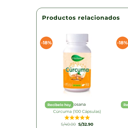
Productos relacionados
-18%
-18%
osana
Fitosana
Recíbelo hoy
Re
anzana (1100ml)
Cúrcuma (100 Cápsulas)
El
El
El
El
S/
24.90
S/
40.00
S/
32.90