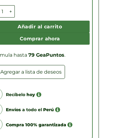
era:
es:
geno Hidrolizado 100% Puro Premium en Polvo (300g) canti
S/129.00.
S/79.90.
Añadir al carrito
Comprar ahora
mula hasta
79 GeaPuntos
.
Agregar a lista de deseos
Recíbelo
hoy
Envíos
a todo el
Perú
Compra 100% garantizada