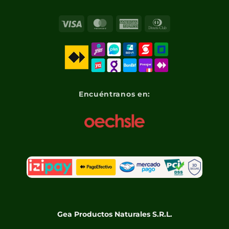
Visa
MasterCard
American
Dinners
Express
Club
Encuéntranos en:
Gea Productos Naturales S.R.L.