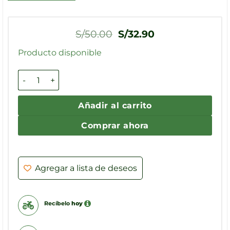
El
El
S/
50.00
S/
32.90
precio
precio
original
actual
Producto disponible
era:
es:
S/50.00.
S/32.90.
Higasol Premium - Hígado (100 Cápsulas) cantidad
Añadir al carrito
Comprar ahora
Agregar a lista de deseos
Recíbelo
hoy