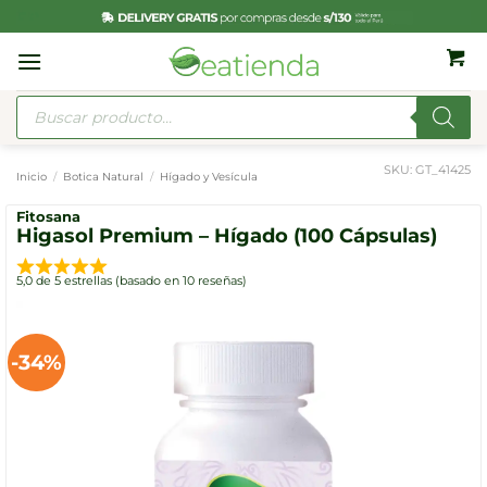
Saltar
al
contenido
Búsqueda
de
productos
SKU:
GT_41425
Inicio
/
Botica Natural
/
Hígado y Vesícula
Fitosana
Higasol Premium – Hígado (100 Cápsulas)
5,0 de 5 estrellas (basado en 10 reseñas)
-34%