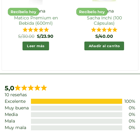
Fitosana
Fitosana
Recíbelo hoy
Recíbelo hoy
Matico Premium en
Sacha Inchi (100
Bebida (600ml)
Cápsulas)
El
El
S/
30.00
S/
23.90
S/
40.00
precio
precio
original
actual
Leer más
Añadir al carrito
.
era:
es:
S/30.00.
S/23.90.
5,0
10 reseñas
Excelente
100%
Muy buena
0%
Media
0%
Mala
0%
Muy mala
0%