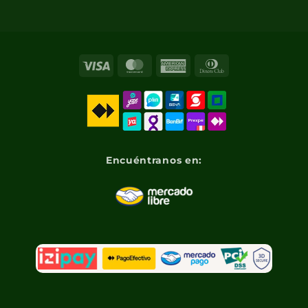
Visa
MasterCard
American
Dinners
Express
Club
Encuéntranos en: