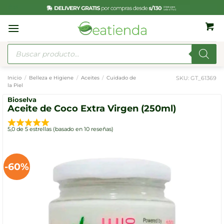
Saltar
al
contenido
Búsqueda
de
productos
SKU:
GT_61369
Inicio
/
Belleza e Higiene
/
Aceites
/
Cuidado de
la Piel
Bioselva
Aceite de Coco Extra Virgen (250ml)
5,0 de 5 estrellas (basado en 10 reseñas)
-60%