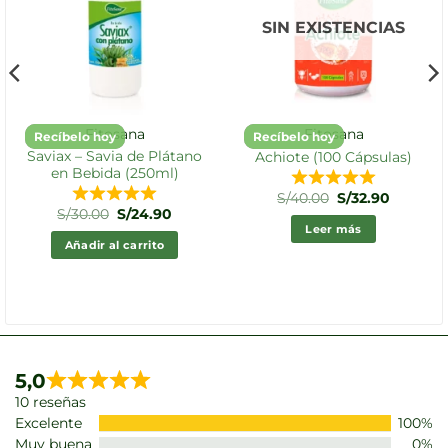
SIN EXISTENCIAS
Fitosana
Fitosana
Recíbelo hoy
Recíbelo hoy
Saviax – Savia de Plátano
Achiote (100 Cápsulas)
en Bebida (250ml)
El
El
S/
40.00
S/
32.90
precio
precio
El
El
S/
30.00
S/
24.90
original
actual
precio
precio
Leer más
era:
es:
original
actual
Añadir al carrito
S/40.00.
S/32.90.
era:
es:
S/30.00.
S/24.90.
5,0
10 reseñas
Excelente
100%
Muy buena
0%