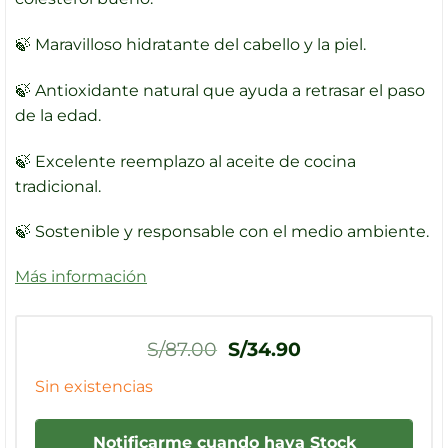
🍃
Maravilloso hidratante del cabello y la piel.
🍃
Antioxidante natural que ayuda a retrasar el paso
de la edad.
🍃
Excelente reemplazo al aceite de cocina
tradicional.
🍃 Sostenible y responsable con el medio ambiente.
Más información
El
El
S/
87.00
S/
34.90
precio
precio
original
actual
Sin existencias
era:
es:
S/87.00.
S/34.90.
Notificarme cuando haya Stock