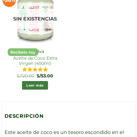
-56%
SIN EXISTENCIAS
Bioselva
Recíbelo hoy
Aceite de Coco Extra
Virgen (450ml)
El
El
S/
120.00
S/
53.00
precio
precio
original
actual
Leer más
era:
es:
S/120.00.
S/53.00.
DESCRIPCIÓN
Este aceite de coco es un tesoro escondido en el